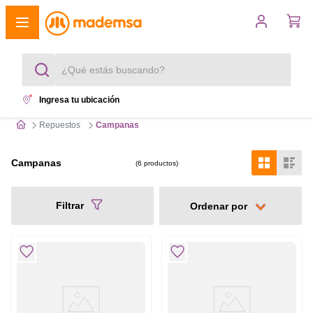
¿Qué estás buscando?
Ingresa tu ubicación
Términos más buscados
Repuestos
Campanas
1
.
cocina 4 platos
Campanas
6
productos
2
.
lavadora
Filtrar
3
.
refrigerador
4
.
secadora
5
.
cocina 5 platos