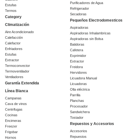
Purificadores de Agua
Estufas
Refrigerador
Termos
Secadoras
Category
Pequeños Electrodomesticos
Climatización
Aspiradoras
Aire Acondicionado
Aspiradoras Inhalambricas
Calefacción
Aspiradoras sin Bolsa
Calefactor
Batidoras
Enfriadores
Cafetera
Estufas
Exprimidor
Extractor
Extractor
Termoconvector
Freidora
Termoventilador
Hervidores
Ventiladores
Licuadora Manual
Garantía Extendida
Licuadoras
Olla eléctrica
Línea Blanca
Parrilla
Campanas
Planchas
Cava de vinos
Procesador
Centrifugas
Sandwichera
Cocinas
Tostador
Encimeras
Repuestos y Accesorios
Freezer
Accesorios
Frigobar
Repuestos
Hornos