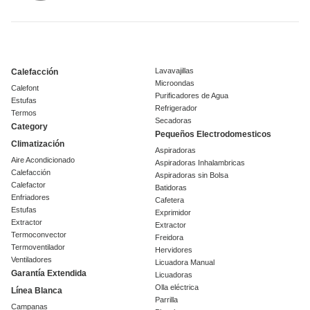
Lavavajillas
Calefacción
Microondas
Calefont
Purificadores de Agua
Estufas
Refrigerador
Termos
Secadoras
Category
Pequeños Electrodomesticos
Climatización
Aspiradoras
Aire Acondicionado
Aspiradoras Inhalambricas
Calefacción
Aspiradoras sin Bolsa
Calefactor
Batidoras
Enfriadores
Cafetera
Estufas
Exprimidor
Extractor
Extractor
Termoconvector
Freidora
Termoventilador
Hervidores
Ventiladores
Licuadora Manual
Garantía Extendida
Licuadoras
Olla eléctrica
Línea Blanca
Parrilla
Campanas