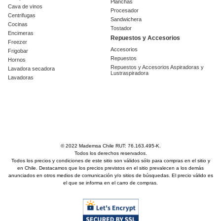
Planchas
Cava de vinos
Procesador
Centrifugas
Sandwichera
Cocinas
Tostador
Encimeras
Repuestos y Accesorios
Freezer
Accesorios
Frigobar
Repuestos
Hornos
Repuestos y Accesorios Aspiradoras y
Lavadora secadora
Lustraspiradora
Lavadoras
© 2022 Mademsa Chile RUT: 76.163.495-K.
Todos los derechos reservados.
Todos los precios y condiciones de este sitio son válidos sólo para compras en el sitio y
en Chile. Destacamos que los precios previstos en el sitio prevalecen a los demás
anunciados en otros medios de comunicación y/o sitios de búsquedas. El precio válido es
el que se informa en el carro de compras.