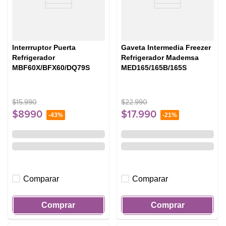
Interrruptor Puerta
Gaveta Intermedia Freezer
Refrigerador
Refrigerador Mademsa
MBF60X/BFX60/DQ79S
MED165/165B/165S
$
15
.
990
$
22
.
990
$
8990
$
17
.
990
-
43%
-
21%
Comparar
Comparar
Comprar
Comprar