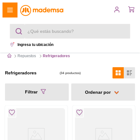
¿Qué estás buscando?
Ingresa tu ubicación
Términos más buscados
Repuestos
Refrigeradores
1
.
cocina 4 platos
Refrigeradores
34
productos
2
.
lavadora
Filtrar
3
.
refrigerador
4
.
secadora
5
.
cocina 5 platos