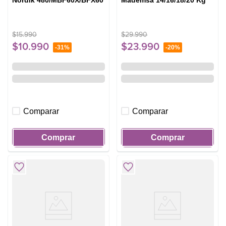
Nordik 480/MBF60X/BFX60
Mademsa 14/16/18/20 Kg
$
15
.
990
$
29
.
990
$
10
.
990
$
23
.
990
-
31%
-
20%
Comparar
Comparar
Comprar
Comprar