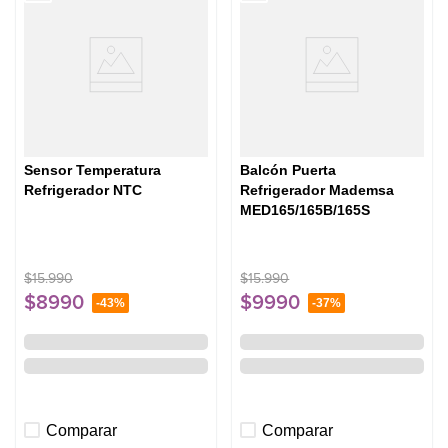
Sensor Temperatura
Balcón Puerta
Refrigerador NTC
Refrigerador Mademsa
MED165/165B/165S
$
15
.
990
$
15
.
990
$
8990
$
9990
-
43%
-
37%
Comparar
Comparar