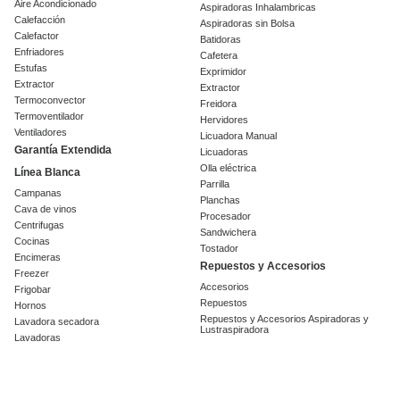
Aire Acondicionado
Aspiradoras Inhalambricas
Calefacción
Aspiradoras sin Bolsa
Calefactor
Batidoras
Enfriadores
Cafetera
Estufas
Exprimidor
Extractor
Extractor
Termoconvector
Freidora
Termoventilador
Hervidores
Ventiladores
Licuadora Manual
Garantía Extendida
Licuadoras
Olla eléctrica
Línea Blanca
Parrilla
Campanas
Planchas
Cava de vinos
Procesador
Centrifugas
Sandwichera
Cocinas
Tostador
Encimeras
Repuestos y Accesorios
Freezer
Accesorios
Frigobar
Repuestos
Hornos
Repuestos y Accesorios Aspiradoras y
Lavadora secadora
Lustraspiradora
Lavadoras