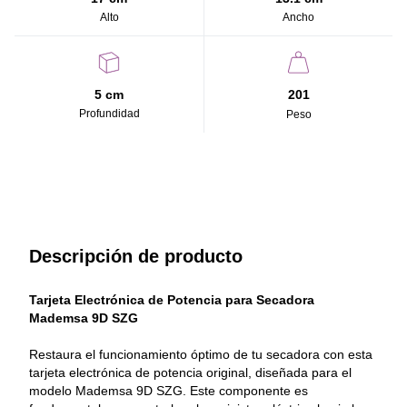
- Función: Regula la distribución de energía hacia el motor y el
Alto
Ancho
sistema de calefacción.
- Diseño robusto: Incluye relés y componentes electrónicos de
alta calidad para mayor durabilidad.
- Repuesto original: Garantiza ajuste perfecto y rendimiento
confiable.
5 cm
201
Profundidad
Peso
Beneficios:
- Recupera el funcionamiento completo del sistema de potencia.
- Evita fallas eléctricas y sobrecalentamientos.
- Prolonga la vida útil de tu secadora con piezas originales.
Descripción de producto
Tarjeta Electrónica de Potencia para Secadora 
Mademsa 9D SZG 
Restaura el funcionamiento óptimo de tu secadora con esta 
tarjeta electrónica de potencia original, diseñada para el 
modelo Mademsa 9D SZG. Este componente es 