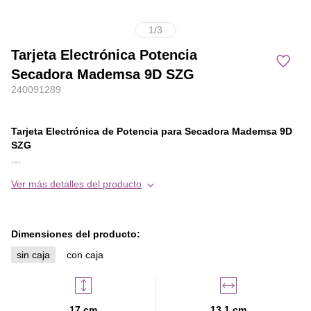
1
/
3
Tarjeta Electrónica Potencia
Secadora Mademsa 9D SZG
240091289
Tarjeta Electrónica de Potencia para Secadora Mademsa 9D
SZG
Restaura el funcionamiento óptimo de tu secadora con esta
Ver más detalles del producto
tarjeta electrónica de potencia original, diseñada para el modelo
Mademsa 9D SZG. Este componente es fundamental para
controlar el suministro eléctrico hacia los elementos principales
del equipo, como el motor y la resistencia, asegurando un
Dimensiones del producto:
secado eficiente y seguro.
sin caja
con caja
Características principales:
- Compatibilidad: Secadora Mademsa 9D SZG.
17 cm
13.1 cm