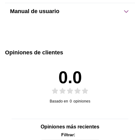
Manual de usuario
Dimensiones del producto:
sin caja
con caja
Este producto no tiene manual registrado
17 cm
13.1 cm
Opiniones de clientes
Alto
Ancho
0.0
5 cm
201
Profundidad
Peso
Basado en
0
opiniones
Opiniones más recientes
Filtrar: