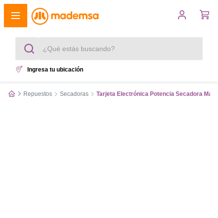
¿Qué estás buscando?
Ingresa tu ubicación
Términos más buscados
Repuestos
Secadoras
Tarjeta Electrónica Potencia Secadora Ma
1
.
cocina 4 platos
2
.
lavadora
3
.
refrigerador
4
.
secadora
5
.
cocina 5 platos