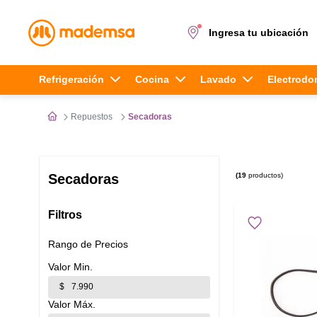
Ingresa tu ubicación
Términos más buscados
Refrigeración
Cocina
Lavado
Electrodo
1
.
cocina 4 platos
Repuestos
Secadoras
2
.
lavadora
3
.
refrigerador
19
productos
Secadoras
4
.
secadora
Filtros
5
.
cocina 5 platos
Rango de Precios
$