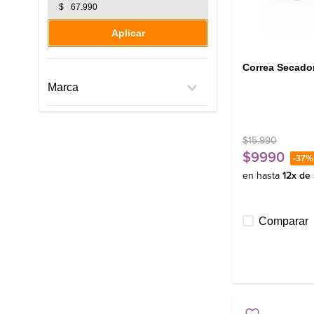
$
Aplicar
Correa Secado
Marca
Fensa
Mademsa
$
15
.
990
Multimarca
$
9990
-
37%
Brand name
en hasta
12
x de
Comparar