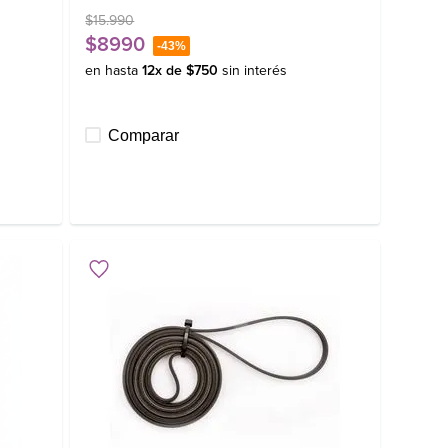
$
15
.
990
$
8990
-
43%
en hasta
12
x de
$
750
sin interés
Comparar