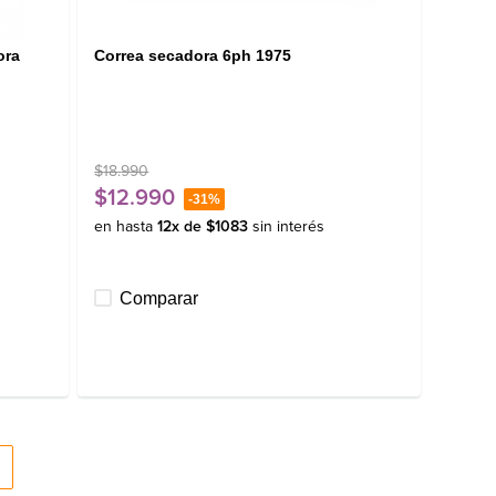
ora
Correa secadora 6ph 1975
$
18
.
990
$
12
.
990
-
31%
en hasta
12
x de
$
1083
sin interés
Comparar