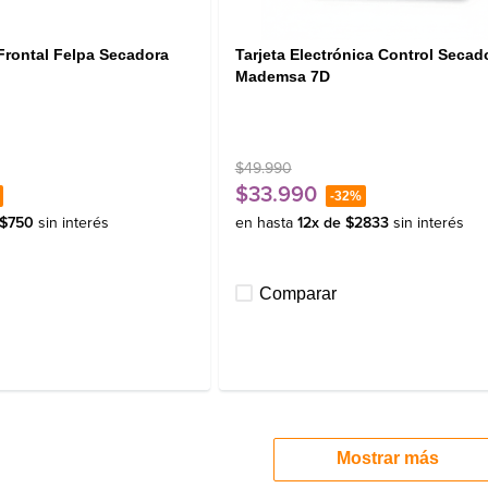
Frontal Felpa Secadora
Tarjeta Electrónica Control Secad
Mademsa 7D
$
49
.
990
$
33
.
990
-
32%
$
750
sin interés
en hasta
12
x de
$
2833
sin interés
Comparar
Mostrar más