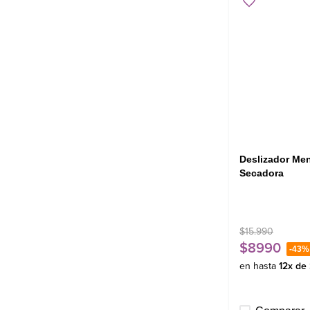
Deslizador Me
Secadora
$
15
.
990
$
8990
-
43%
en hasta
12
x de