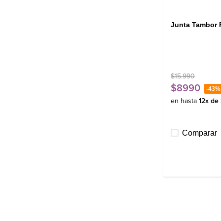
Junta Tambor 
$
15
.
990
$
8990
-
43%
en hasta
12
x de
Comparar