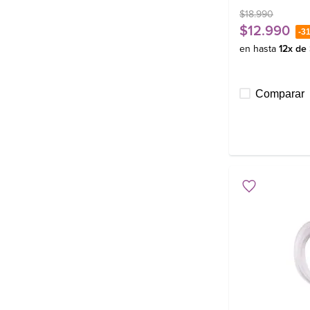
$
18
.
990
$
12
.
990
-
3
en hasta
12
x de
Comparar