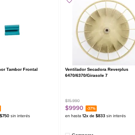
nor Tambor Frontal
Ventilador Secadora Reverplus
6470/6370/Girasole 7
$
15
.
990
$
9990
-
37%
$
750
sin interés
en hasta
12
x de
$
833
sin interés