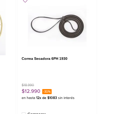
Correa Secadora 6PH 1930
$
18
.
990
$
12
.
990
-
31%
en hasta
12
x de
$
1083
sin interés