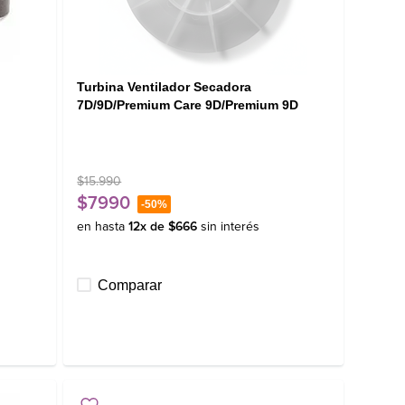
Turbina Ventilador Secadora
7D/9D/Premium Care 9D/Premium 9D
$
15
.
990
$
7990
-
50%
en hasta
12
x de
$
666
sin interés
Comparar