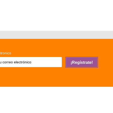
tronico
¡Regístrate!