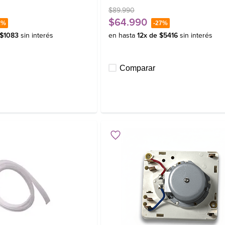
$
89
.
990
$
64
.
990
1%
-
27%
$
1083
sin interés
en hasta
12
x de
$
5416
sin interés
Comparar