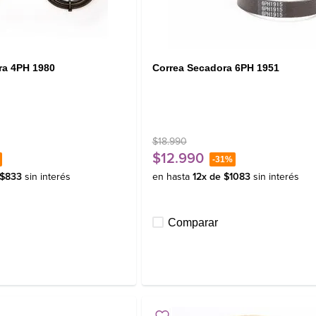
ra 4PH 1980
Correa Secadora 6PH 1951
$
18
.
990
$
12
.
990
-
31%
$
833
sin interés
en hasta
12
x de
$
1083
sin interés
Comparar