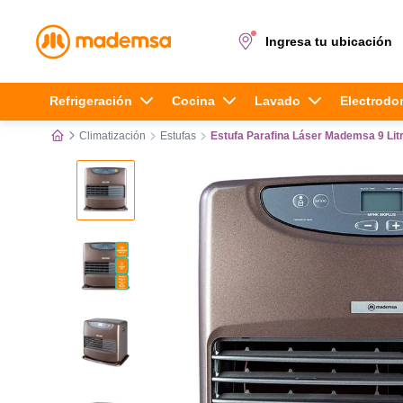
Ingresa tu ubicación
Términos más buscados
Refrigeración
Cocina
Lavado
Electrodo
Climatización
Estufas
Estufa Parafina Láser Mademsa 9 Lit
1
.
cocina 4 platos
2
.
lavadora
3
.
refrigerador
4
.
secadora
5
.
cocina 5 platos