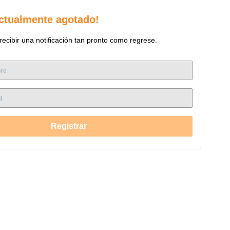
álida temperatura. - 3hrs Off Timer: Permite que
ctualmente agotado!
as y se apague automáticamente. Sistema convector radiante:
educe los malos olores debido a un control más preciso del
recibir una notificación tan pronto como regrese.
 - Ancho: 42,5 cm -
- Peso: 12,1 kg - Capacidad: 9 Litros
Registrar