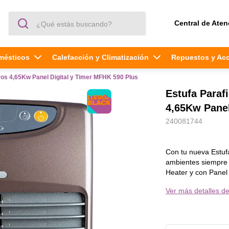
¿Qué estás buscando?
Central de Aten
mésticos
Calefacción y Climatización
Repuestos y Ac
ros 4,65Kw Panel Digital y Timer MFHK 590 Plus
Estufa Paraf
4,65Kw Panel
240081744
Con tu nueva Estu
ambientes siempre 
Heater y con Panel 
temperatura ideal para ti y tu familia. Fu
Ver más detalles de
Blue Heater, para ópt
Encendido Rápido: 
vaporización reduce
tu estufa Fensa, c