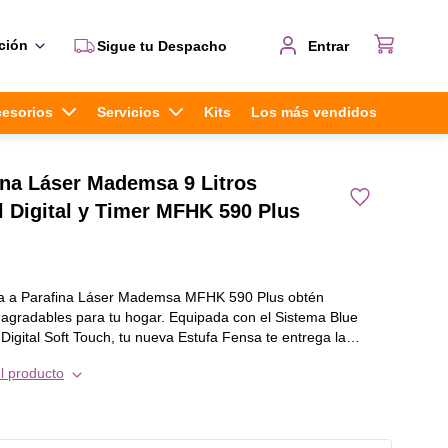
ción
Sigue tu Despacho
Entrar
cesorios
Servicios
Kits
Los más vendidos
ina Láser Mademsa 9 Litros
 Digital y Timer MFHK 590 Plus
fa a Parafina Láser Mademsa MFHK 590 Plus obtén
agradables para tu hogar. Equipada con el Sistema Blue
Digital Soft Touch, tu nueva Estufa Fensa te entrega la
nciones: - Sistema Blue Heater: Sistema
l producto
ima combustión y ambientes más limpios. - Sistema
Su nueva tecnología de activación del proceso de
 el tiempo de encendido. - El Sistema convector radiante de
limatiza los ambientes de forma rápida y homogénea.