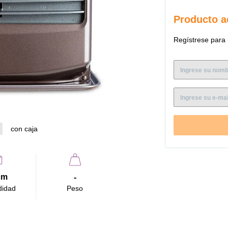
Características: - Eco Button: Calefacción con el mínimo de combustible
necesario para mantener una c
Producto a
funcione por 3 hor
- Desodorización: R
Regístrese para 
proceso de vaporización. Especificaciones: - Alto: 44,5 cm
Profundidad: 31 cm 
con caja
cm
-
didad
Peso