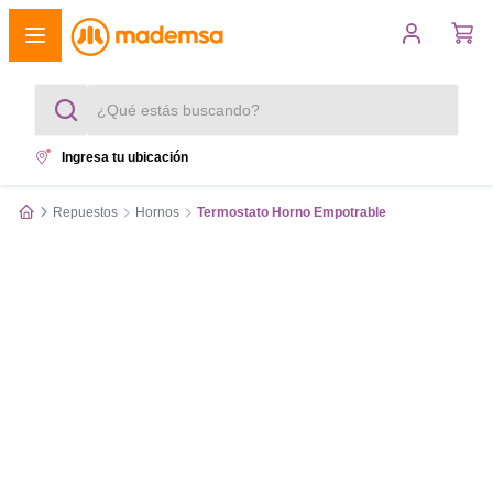
¿Qué estás buscando?
Ingresa tu ubicación
Términos más buscados
Repuestos
Hornos
Termostato Horno Empotrable
1
.
cocina 4 platos
2
.
lavadora
3
.
refrigerador
4
.
secadora
5
.
cocina 5 platos