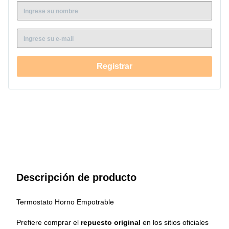
1250 (NVO) • SPAZIO 100 (NVO) • SPAZIO 200 (NVO) • SPAZIO
300 (NVO) • FHE-1040 • FHE-1060 • FHE-1080 • SPAZIO 110 •
SPAZIO140 • SPAZIO 170
Registrar
Descripción de producto
Termostato Horno Empotrable
Prefiere comprar el 
repuesto original
 en los sitios oficiales 