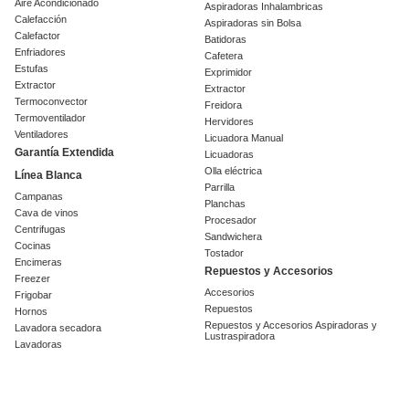
Aire Acondicionado
Aspiradoras Inhalambricas
Calefacción
Aspiradoras sin Bolsa
Calefactor
Batidoras
Enfriadores
Cafetera
Estufas
Exprimidor
Extractor
Extractor
Termoconvector
Freidora
Termoventilador
Hervidores
Ventiladores
Licuadora Manual
Garantía Extendida
Licuadoras
Olla eléctrica
Línea Blanca
Parrilla
Campanas
Planchas
Cava de vinos
Procesador
Centrifugas
Sandwichera
Cocinas
Tostador
Encimeras
Repuestos y Accesorios
Freezer
Accesorios
Frigobar
Repuestos
Hornos
Repuestos y Accesorios Aspiradoras y
Lavadora secadora
Lustraspiradora
Lavadoras