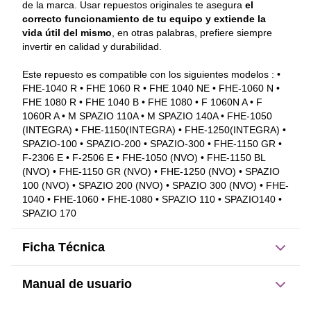
de la marca. Usar repuestos originales te asegura 
el 
correcto funcionamiento de tu equipo y extiende la 
vida útil del mismo
, en otras palabras, prefiere siempre 
invertir en calidad y durabilidad. 
Este repuesto es compatible con los siguientes modelos : • 
FHE-1040 R • FHE 1060 R • FHE 1040 NE • FHE-1060 N • 
FHE 1080 R • FHE 1040 B • FHE 1080 • F 1060N A • F 
1060R A • M SPAZIO 110A • M SPAZIO 140A • FHE-1050 
(INTEGRA) • FHE-1150(INTEGRA) • FHE-1250(INTEGRA) • 
SPAZIO-100 • SPAZIO-200 • SPAZIO-300 • FHE-1150 GR • 
F-2306 E • F-2506 E • FHE-1050 (NVO) • FHE-1150 BL 
(NVO) • FHE-1150 GR (NVO) • FHE-1250 (NVO) • SPAZIO 
100 (NVO) • SPAZIO 200 (NVO) • SPAZIO 300 (NVO) • FHE-
1040 • FHE-1060 • FHE-1080 • SPAZIO 110 • SPAZIO140 • 
SPAZIO 170
Ficha Técnica
Manual de usuario
Este producto no tiene manual registrado