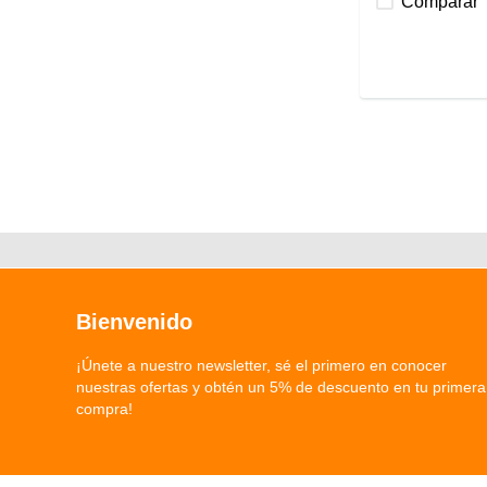
Comparar
Bienvenido
¡Únete a nuestro newsletter, sé el primero en conocer
nuestras ofertas y obtén un 5% de descuento en tu primera
compra!