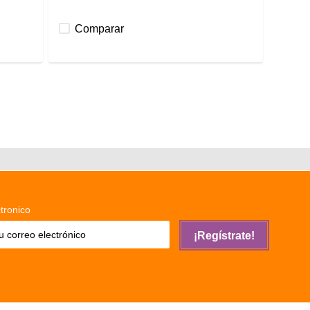
Comparar
tronico
¡Regístrate!