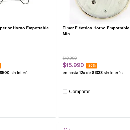
uperior Horno Empotrable
Timer Eléctrico Horno Empotrable
Min
$
19
.
990
$
15
.
990
-
20%
$
500
sin interés
en hasta
12
x de
$
1333
sin interés
Comparar