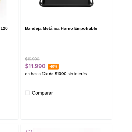
 120
Bandeja Metálica Horno Empotrable
$
19
.
990
$
11
.
990
-
40%
en hasta
12
x de
$
1000
sin interés
Comparar