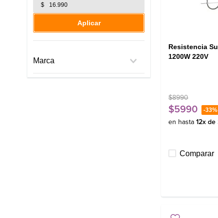
$
Aplicar
Resistencia S
1200W 220V
Marca
Fensa
Mademsa
$
8990
Multimarca
$
5990
-
33%
en hasta
12
x de
Comparar