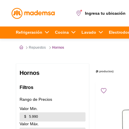
Ingresa tu ubicación
Términos más buscados
Refrigeración
Cocina
Lavado
Electrodo
1
.
cocina 4 platos
Repuestos
Hornos
2
.
lavadora
3
.
refrigerador
6
productos
Hornos
4
.
secadora
Filtros
5
.
cocina 5 platos
Rango de Precios
$