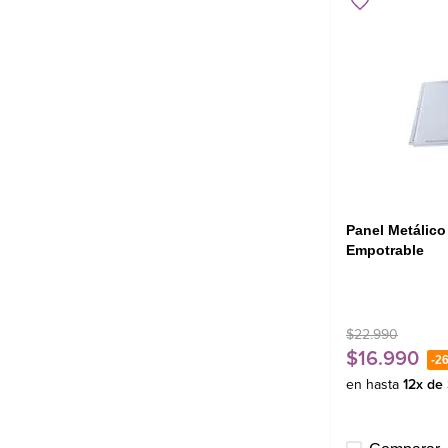
Panel Metálico
Empotrable
$
22
.
990
$
16
.
990
-
2
en hasta
12
x de