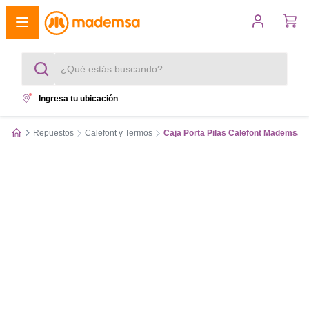
¿Qué estás buscando?
Ingresa tu ubicación
Términos más buscados
Repuestos
Calefont y Termos
Caja Porta Pilas Calefont Mademsa
1
.
cocina 4 platos
2
.
lavadora
3
.
refrigerador
4
.
secadora
5
.
cocina 5 platos