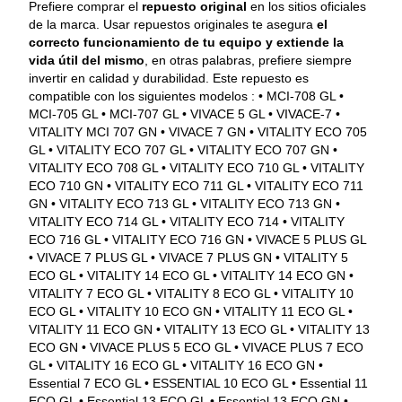
Prefiere comprar el 
repuesto original
 en los sitios oficiales 
de la marca. Usar repuestos originales te asegura 
el 
correcto funcionamiento de tu equipo y extiende la 
vida útil del mismo
, en otras palabras, prefiere siempre 
invertir en calidad y durabilidad. Este repuesto es 
compatible con los siguientes modelos : • MCI-708 GL • 
MCI-705 GL • MCI-707 GL • VIVACE 5 GL • VIVACE-7 • 
VITALITY MCI 707 GN • VIVACE 7 GN • VITALITY ECO 705 
GL • VITALITY ECO 707 GL • VITALITY ECO 707 GN • 
VITALITY ECO 708 GL • VITALITY ECO 710 GL • VITALITY 
ECO 710 GN • VITALITY ECO 711 GL • VITALITY ECO 711 
GN • VITALITY ECO 713 GL • VITALITY ECO 713 GN • 
VITALITY ECO 714 GL • VITALITY ECO 714 • VITALITY 
ECO 716 GL • VITALITY ECO 716 GN • VIVACE 5 PLUS GL 
• VIVACE 7 PLUS GL • VIVACE 7 PLUS GN • VITALITY 5 
ECO GL • VITALITY 14 ECO GL • VITALITY 14 ECO GN • 
VITALITY 7 ECO GL • VITALITY 8 ECO GL • VITALITY 10 
ECO GL • VITALITY 10 ECO GN • VITALITY 11 ECO GL • 
VITALITY 11 ECO GN • VITALITY 13 ECO GL • VITALITY 13 
ECO GN • VIVACE PLUS 5 ECO GL • VIVACE PLUS 7 ECO 
GL • VITALITY 16 ECO GL • VITALITY 16 ECO GN • 
Essential 7 ECO GL • ESSENTIAL 10 ECO GL • Essential 11 
ECO GL • Essential 13 ECO GL • Essential 13 ECO GN • 