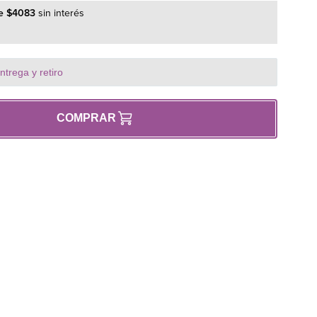
 Microondas Mademsa modelo MM20FBH.
e
$
4083
sin interés
la energía necesaria para el calentamiento y cocción de los
te preciso y conexión segura para el modelo indicado.
trega y retiro
ntamiento eficiente y uniforme.
e y duradero.
COMPRAR
miento original del microondas.