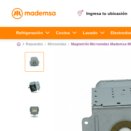
Ingresa tu ubicación
Términos más buscados
Refrigeración
Cocina
Lavado
Electrodo
Repuestos
Microondas
Magnetrón Microondas Mademsa 
1
.
cocina 4 platos
2
.
lavadora
3
.
refrigerador
4
.
secadora
5
.
cocina 5 platos