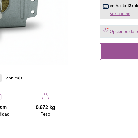
- Compatibilidad:
en hasta
12
x d
- Función: Produce 
alimentos.
Ver cuotas
- Instalación: Ajus
Beneficios:
Opciones de en
- Garantiza un cale
- Producto confiabl
- Mantiene el rendi
con caja
 cm
0.672 kg
didad
Peso