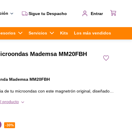
ción
Sigue tu Despacho
Entrar
cesorios
Servicios
Kits
Los más vendidos
Microondas Mademsa MM20FBH
oonda Mademsa MM20FBH
ia de tu microondas con este magnetrón original, diseñado
ndas electromagnéticas que calientan los alimentos de
l producto
iforme. Ideal para reemplazar piezas defectuosas y prolongar
po.
cipales:
0
-
30%