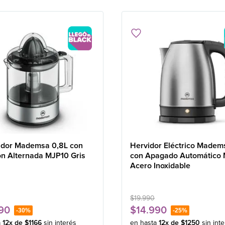
idor Mademsa 0,8L con
Hervidor Eléctrico Madem
ón Alternada MJP10 Gris
con Apagado Automático
Acero Inoxidable
$
19
.
990
90
$
14
.
990
-
30%
-
25%
a
12
x de
$
1166
sin interés
en hasta
12
x de
$
1250
sin int