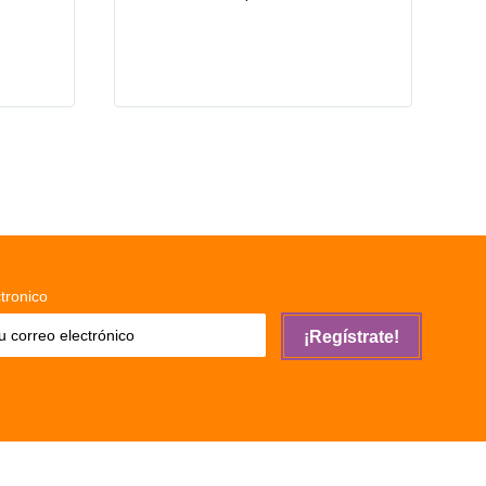
tronico
¡Regístrate!