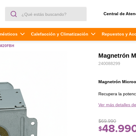
¿Qué estás buscando?
Central de Aten
mésticos
Calefacción y Climatización
Repuestos y Ac
MM20FBH
Magnetrón 
240088299
Magnetrón Micr
Recupera la potenc
para generar las o
Ver más detalles de
manera rápida y un
la vida útil del equi
$
69
.
990
Características prin
48
.
99
$