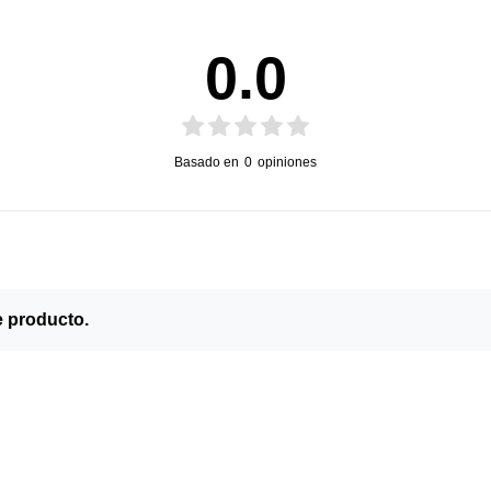
0.0
Basado en
0
opiniones
e producto.