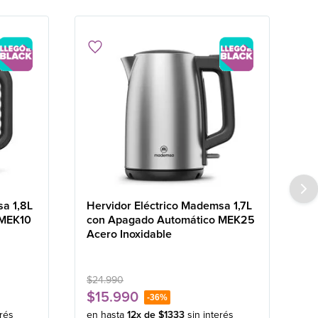
sa 1,8L
Hervidor Eléctrico Mademsa 1,7L
 MEK10
con Apagado Automático MEK25
Acero Inoxidable
$
24
.
990
$
15
.
990
-
36%
erés
en hasta
12
x de
$
1333
sin interés