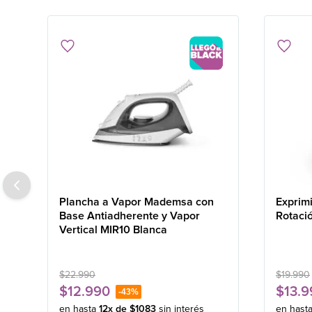
Plancha a Vapor Mademsa con
Exprim
Base Antiadherente y Vapor
Rotaci
Vertical MIR10 Blanca
$
22
.
990
$
19
.
990
$
12
.
990
$
13
.
9
-
43%
en hasta
12
x de
$
1083
sin interés
en hast