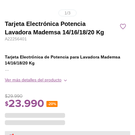
1
/
3
Tarjeta Electrónica Potencia
Lavadora Mademsa 14/16/18/20 Kg
A22256401
Tarjeta Electrónica de Potencia para Lavadora Mademsa
14/16/18/20 Kg
Restaura el funcionamiento óptimo de tu lavadora con esta
Ver más detalles del producto
tarjeta electrónica de potencia original, diseñada para modelos
Mademsa de gran capacidad. Este componente controla el
suministro eléctrico hacia el motor, bomba y otros sistemas,
$
29
.
990
asegurando ciclos de lavado eficientes y seguros.
23
.
990
$
-
20%
Compatibilidad:
- MADEMSA 14 BZG
- MADEMSA 16 BZG
- MADEMSA 16 SZG