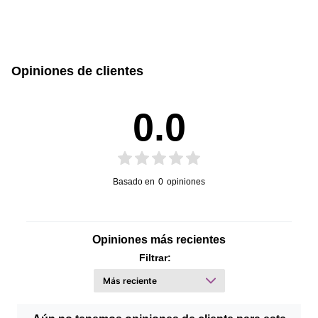
sin caja
con caja
Este producto no tiene manual registrado
3.2 cm
15 cm
Opiniones de clientes
Alto
Ancho
0.0
9.1 cm
0.180 kg
Profundidad
Peso
Basado en
0
opiniones
Opiniones más recientes
Filtrar: