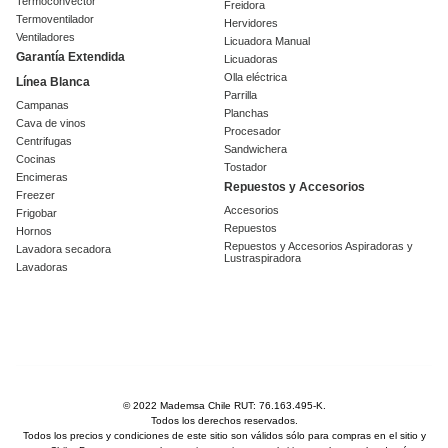
Termoconvector
Freidora
Termoventilador
Hervidores
Ventiladores
Licuadora Manual
Garantía Extendida
Licuadoras
Olla eléctrica
Línea Blanca
Parrilla
Campanas
Planchas
Cava de vinos
Procesador
Centrifugas
Sandwichera
Cocinas
Tostador
Encimeras
Repuestos y Accesorios
Freezer
Accesorios
Frigobar
Repuestos
Hornos
Repuestos y Accesorios Aspiradoras y
Lavadora secadora
Lustraspiradora
Lavadoras
© 2022 Mademsa Chile RUT: 76.163.495-K.
Todos los derechos reservados.
Todos los precios y condiciones de este sitio son válidos sólo para compras en el sitio y