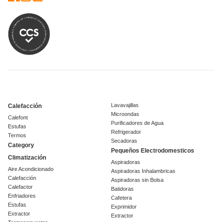
Lavavajillas
Calefacción
Microondas
Calefont
Purificadores de Agua
Estufas
Refrigerador
Termos
Secadoras
Category
Pequeños Electrodomesticos
Climatización
Aspiradoras
Aire Acondicionado
Aspiradoras Inhalambricas
Calefacción
Aspiradoras sin Bolsa
Calefactor
Batidoras
Enfriadores
Cafetera
Estufas
Exprimidor
Extractor
Extractor