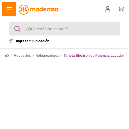
¿Qué estás buscando?
Ingresa tu ubicación
Términos más buscados
Repuestos
Refrigeradores
Tarjeta Electrónica Potencia Lavadora
1
.
cocina 4 platos
2
.
lavadora
3
.
refrigerador
4
.
secadora
5
.
cocina 5 platos