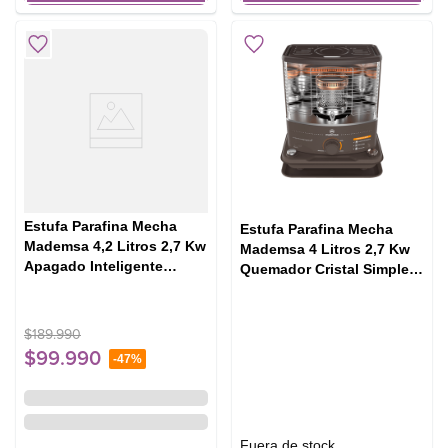
Estufa Parafina Mecha
Estufa Parafina Mecha
Mademsa 4,2 Litros 2,7 Kw
Mademsa 4 Litros 2,7 Kw
Apagado Inteligente
Quemador Cristal Simples
Fiamma Pro
Foguita Pro
$
189
.
990
$
99
.
990
-
47%
Fuera de stock