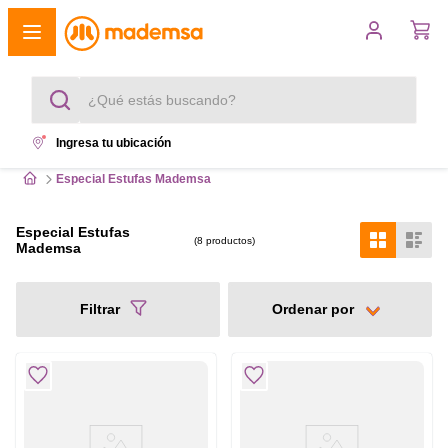
¿Qué estás buscando?
Ingresa tu ubicación
Términos más buscados
Especial Estufas Mademsa
1
.
cocina 4 platos
Especial Estufas
8
productos
Mademsa
2
.
lavadora
3
.
refrigerador
Filtrar
4
.
secadora
5
.
cocina 5 platos