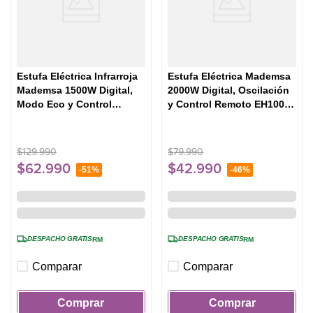
Estufa Eléctrica Infrarroja
Estufa Eléctrica Mademsa
Mademsa 1500W Digital,
2000W Digital, Oscilación
Modo Eco y Control
y Control Remoto EH100
Remoto INF10 Negra
Negra
$
129
.
990
$
79
.
990
$
62
.
990
$
42
.
990
-
51%
-
46%
DESPACHO GRATIS
DESPACHO GRATIS
RM
RM
Comparar
Comparar
Comprar
Comprar