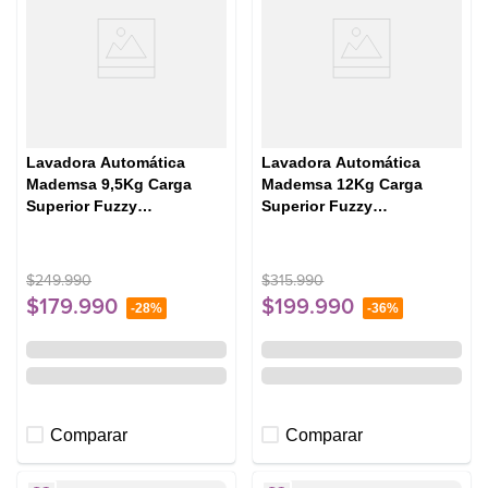
Lavadora Automática
Lavadora Automática
Mademsa 9,5Kg Carga
Mademsa 12Kg Carga
Superior Fuzzy
Superior Fuzzy
Automático 9,5 BZG
Automático 12 BZG
Blanca
Blanca
$
249
.
990
$
315
.
990
$
179
.
990
$
199
.
990
-
28%
-
36%
Comparar
Comparar