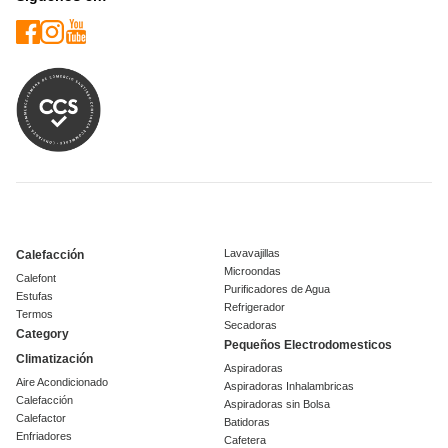
Lavavajillas
Calefacción
Microondas
Calefont
Purificadores de Agua
Estufas
Refrigerador
Termos
Secadoras
Category
Pequeños Electrodomesticos
Climatización
Aspiradoras
Aire Acondicionado
Aspiradoras Inhalambricas
Calefacción
Aspiradoras sin Bolsa
Calefactor
Batidoras
Enfriadores
Cafetera