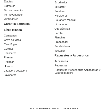
Estufas
Exprimidor
Extractor
Extractor
Termoconvector
Freidora
Termoventilador
Hervidores
Ventiladores
Licuadora Manual
Garantía Extendida
Licuadoras
Olla eléctrica
Línea Blanca
Parrilla
Campanas
Planchas
Cava de vinos
Procesador
Centrifugas
Sandwichera
Cocinas
Tostador
Encimeras
Repuestos y Accesorios
Freezer
Accesorios
Frigobar
Repuestos
Hornos
Repuestos y Accesorios Aspiradoras y
Lavadora secadora
Lustraspiradora
Lavadoras
© 2022 Mademsa Chile RUT: 76.163.495-K.