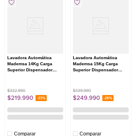
Lavadora Automática
Lavadora Automática
Mademsa 14Kg Carga
Mademsa 15Kg Carga
Superior Dispensador
Superior Dispensador
Easy&Clean MDWMT14W
Easy&Clean MDWMT15W
Blanca
Blanca
$
332
.
990
$
339
.
990
$
219
.
990
$
249
.
990
-
33%
-
26%
Comparar
Comparar