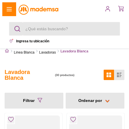
¿Qué estás buscando?
Ingresa tu ubicación
Términos más buscados
Lavadora Blanca
Linea Blanca
Lavadoras
1
.
cocina 4 platos
Lavadora
2
.
lavadora
30
productos
Blanca
3
.
refrigerador
4
.
secadora
Filtrar
5
.
cocina 5 platos