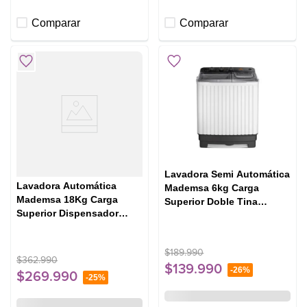
Comparar
Comparar
Lavadora Semi Automática
Lavadora Automática
Mademsa 6kg Carga
Mademsa 18Kg Carga
Superior Doble Tina
Superior Dispensador
MWMSAT6W Blanca
Easy&Clean MDWMT18W
Blanca
$
189
.
990
$
362
.
990
$
139
.
990
-
26%
$
269
.
990
-
25%