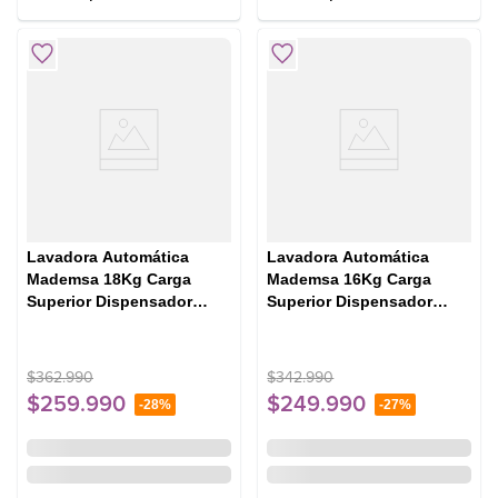
Lavadora Automática
Lavadora Automática
Mademsa 18Kg Carga
Mademsa 16Kg Carga
Superior Dispensador
Superior Dispensador
Disolución Máxima 18
Easy&Clean MDWMT16W
BZG Blanca
Blanca
$
362
.
990
$
342
.
990
$
259
.
990
$
249
.
990
-
28%
-
27%