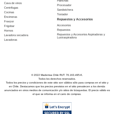
Planchas
Cava de vinos
Procesador
Centrifugas
Sandwichera
Cocinas
Tostador
Encimeras
Repuestos y Accesorios
Freezer
Accesorios
Frigobar
Repuestos
Hornos
Repuestos y Accesorios Aspiradoras y
Lavadora secadora
Lustraspiradora
Lavadoras
© 2022 Mademsa Chile RUT: 76.163.495-K.
Todos los derechos reservados.
Todos los precios y condiciones de este sitio son válidos sólo para compras en el sitio y
en Chile. Destacamos que los precios previstos en el sitio prevalecen a los demás
anunciados en otros medios de comunicación y/o sitios de búsquedas. El precio válido es
el que se informa en el carro de compras.