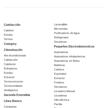
Lavavajillas
Calefacción
Microondas
Calefont
Purificadores de Agua
Estufas
Refrigerador
Termos
Secadoras
Category
Pequeños Electrodomesticos
Climatización
Aspiradoras
Aire Acondicionado
Aspiradoras Inhalambricas
Calefacción
Aspiradoras sin Bolsa
Calefactor
Batidoras
Enfriadores
Cafetera
Estufas
Exprimidor
Extractor
Extractor
Termoconvector
Freidora
Termoventilador
Hervidores
Ventiladores
Licuadora Manual
Garantía Extendida
Licuadoras
Olla eléctrica
Línea Blanca
Parrilla
Campanas