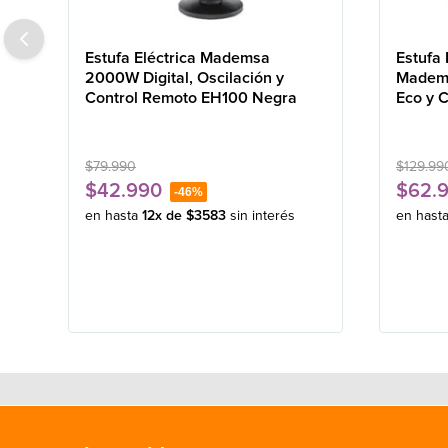
Estufa Eléctrica Mademsa
Estufa 
2000W Digital, Oscilación y
Madems
Control Remoto EH100 Negra
Eco y 
Negra
$
79
.
990
$
129
.
99
$
42
.
990
$
62
.
-
46%
en hasta
12
x de
$
3583
sin interés
en hast