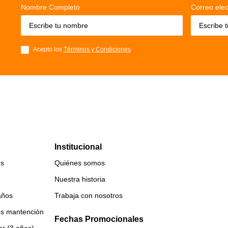
Nombre Completo
Correo elec
Acepto los
Términos y Condiciones
Institucional
es
Quiénes somos
Nuestra historia
años
Trabaja con nosotros
es mantención
Fechas Promocionales
er (3 años)