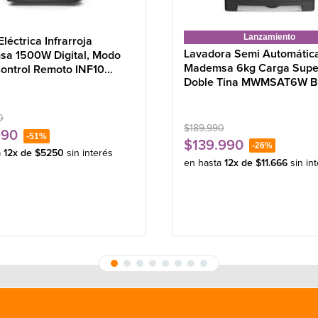
Lanzamiento
Eléctrica Infrarroja
Lavadora Semi Automátic
a 1500W Digital, Modo
Mademsa 6kg Carga Supe
Control Remoto INF10
Doble Tina MWMSAT6W B
0
$
189
.
990
990
-
51%
$
139
.
990
-
26%
a
12
x de
$
5250
sin interés
en hasta
12
x de
$
11
.
666
sin in