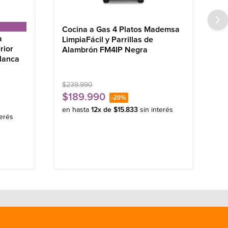
Cocina a Gas 4 Platos Mademsa
a
LimpiaFácil y Parrillas de
rior
Alambrón FM4IP Negra
lanca
$
239
.
990
$
189
.
990
-
20%
en hasta
12
x de
$
15
.
833
sin interés
terés