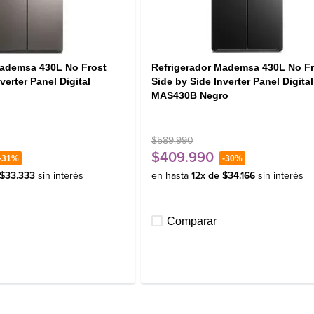
Mademsa 430L No Frost
Refrigerador Mademsa 430L No Fr
verter Panel Digital
Side by Side Inverter Panel Digital
MAS430B Negro
$
589
.
990
$
409
.
990
-
31%
-
30%
$
33
.
333
sin interés
en hasta
12
x de
$
34
.
166
sin interés
Comparar