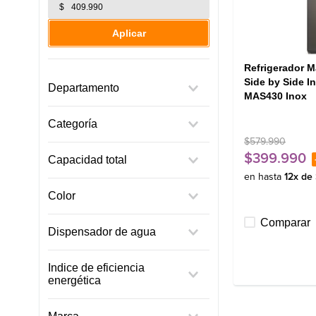
$
Aplicar
Refrigerador 
Side by Side In
Departamento
MAS430 Inox
Línea Blanca
Categoría
$
579
.
990
Refrigerador
$
399
.
990
Capacidad total
en hasta
12
x de
Entre 400 y 500 L
Color
Negro
Comparar
Dispensador de agua
Inox
No
Indice de eficiencia
energética
D