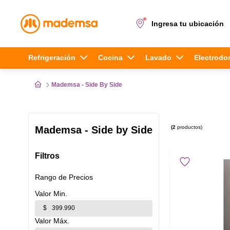
Ingresa tu ubicación
Términos más buscados
Refrigeración
Cocina
Lavado
Electrodo
1
.
cocina 4 platos
Mademsa - Side By Side
2
.
lavadora
3
.
refrigerador
2
productos
Mademsa - Side by Side
4
.
secadora
Filtros
5
.
cocina 5 platos
Rango de Precios
$