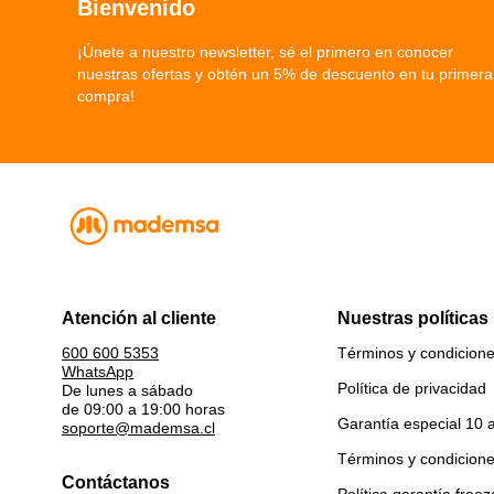
Bienvenido
¡Únete a nuestro newsletter, sé el primero en conocer
nuestras ofertas y obtén un 5% de descuento en tu primera
compra!
Atención al cliente
Nuestras políticas
Términos y condicion
600 600 5353
WhatsApp
Política de privacidad
De lunes a sábado
de 09:00 a 19:00 horas
Garantía especial 10 
soporte@mademsa.cl
Términos y condicion
Contáctanos
Política garantía freez