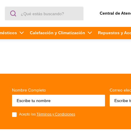
¿Qué estás buscando?
Central de Aten
mésticos
Calefacción y Climatización
Repuestos y Ac
Nombre Completo
Correo elec
Acepto los
Términos y Condiciones