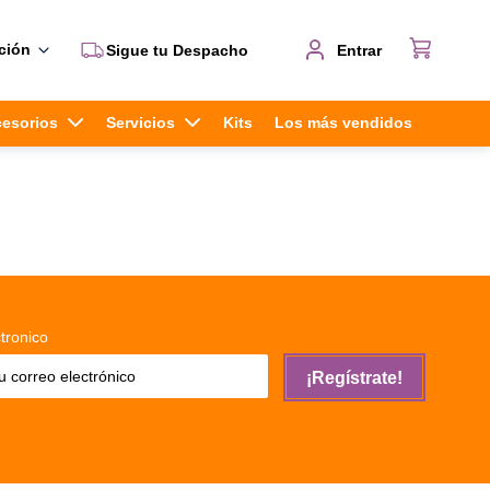
ción
Sigue tu Despacho
Entrar
cesorios
Servicios
Kits
Los más vendidos
tronico
¡Regístrate!