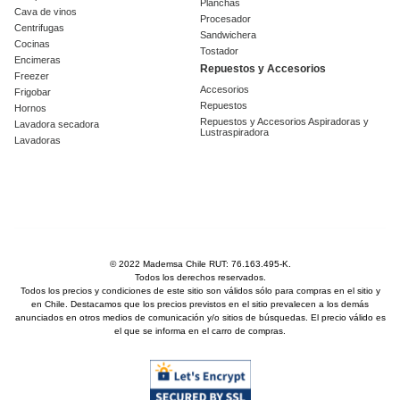
Planchas
Cava de vinos
Procesador
Centrifugas
Sandwichera
Cocinas
Tostador
Encimeras
Repuestos y Accesorios
Freezer
Accesorios
Frigobar
Repuestos
Hornos
Repuestos y Accesorios Aspiradoras y
Lavadora secadora
Lustraspiradora
Lavadoras
© 2022 Mademsa Chile RUT: 76.163.495-K.
Todos los derechos reservados.
Todos los precios y condiciones de este sitio son válidos sólo para compras en el sitio y
en Chile. Destacamos que los precios previstos en el sitio prevalecen a los demás
anunciados en otros medios de comunicación y/o sitios de búsquedas. El precio válido es
el que se informa en el carro de compras.