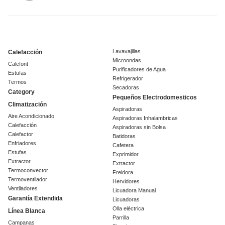
Lavavajillas
Calefacción
Microondas
Calefont
Purificadores de Agua
Estufas
Refrigerador
Termos
Secadoras
Category
Pequeños Electrodomesticos
Climatización
Aspiradoras
Aire Acondicionado
Aspiradoras Inhalambricas
Calefacción
Aspiradoras sin Bolsa
Calefactor
Batidoras
Enfriadores
Cafetera
Estufas
Exprimidor
Extractor
Extractor
Termoconvector
Freidora
Termoventilador
Hervidores
Ventiladores
Licuadora Manual
Garantía Extendida
Licuadoras
Olla eléctrica
Línea Blanca
Parrilla
Campanas