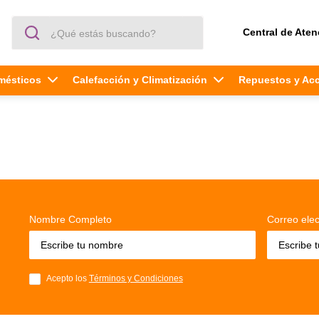
¿Qué estás buscando?
Central de Aten
mésticos
Calefacción y Climatización
Repuestos y Ac
Nombre Completo
Correo elec
Acepto los
Términos y Condiciones