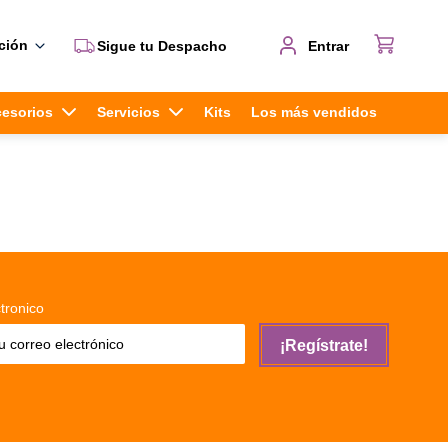
ción
Sigue tu Despacho
Entrar
cesorios
Servicios
Kits
Los más vendidos
tronico
¡Regístrate!