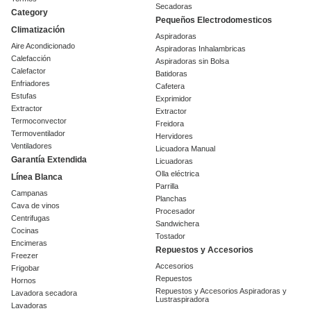
Secadoras
Category
Pequeños Electrodomesticos
Climatización
Aspiradoras
Aire Acondicionado
Aspiradoras Inhalambricas
Calefacción
Aspiradoras sin Bolsa
Calefactor
Batidoras
Enfriadores
Cafetera
Estufas
Exprimidor
Extractor
Extractor
Termoconvector
Freidora
Termoventilador
Hervidores
Ventiladores
Licuadora Manual
Garantía Extendida
Licuadoras
Olla eléctrica
Línea Blanca
Parrilla
Campanas
Planchas
Cava de vinos
Procesador
Centrifugas
Sandwichera
Cocinas
Tostador
Encimeras
Repuestos y Accesorios
Freezer
Accesorios
Frigobar
Repuestos
Hornos
Repuestos y Accesorios Aspiradoras y
Lavadora secadora
Lustraspiradora
Lavadoras