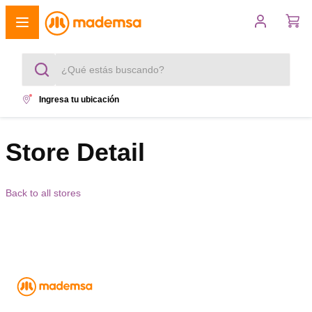
¿Qué estás buscando?
Ingresa tu ubicación
Términos más buscados
1
.
Store Detail
cocina 4 platos
2
.
lavadora
Back to all stores
3
.
refrigerador
4
.
secadora
5
.
cocina 5 platos