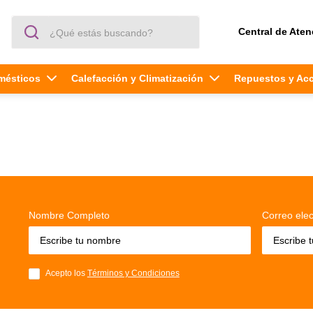
¿Qué estás buscando?
Central de Aten
mésticos
Calefacción y Climatización
Repuestos y Ac
Nombre Completo
Correo elec
Acepto los
Términos y Condiciones