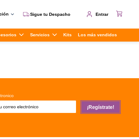
ción
Sigue tu Despacho
Entrar
cesorios
Servicios
Kits
Los más vendidos
tronico
¡Regístrate!