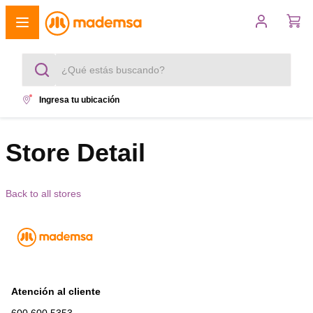
¿Qué estás buscando?
Ingresa tu ubicación
Términos más buscados
1
.
Store Detail
cocina 4 platos
2
.
lavadora
Back to all stores
3
.
refrigerador
4
.
secadora
5
.
cocina 5 platos
Atención al cliente
600 600 5353