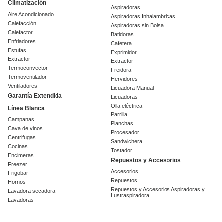
Climatización
Aspiradoras
Aire Acondicionado
Aspiradoras Inhalambricas
Calefacción
Aspiradoras sin Bolsa
Calefactor
Batidoras
Enfriadores
Cafetera
Estufas
Exprimidor
Extractor
Extractor
Termoconvector
Freidora
Termoventilador
Hervidores
Ventiladores
Licuadora Manual
Garantía Extendida
Licuadoras
Olla eléctrica
Línea Blanca
Parrilla
Campanas
Planchas
Cava de vinos
Procesador
Centrifugas
Sandwichera
Cocinas
Tostador
Encimeras
Repuestos y Accesorios
Freezer
Accesorios
Frigobar
Repuestos
Hornos
Repuestos y Accesorios Aspiradoras y
Lavadora secadora
Lustraspiradora
Lavadoras