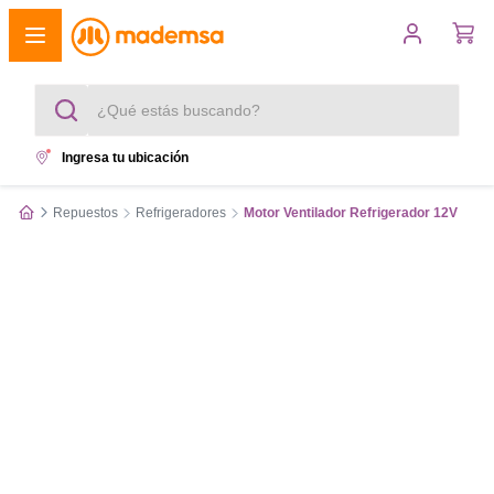
¿Qué estás buscando?
Ingresa tu ubicación
Términos más buscados
Repuestos
Refrigeradores
Motor Ventilador Refrigerador 12V
1
.
cocina 4 platos
2
.
lavadora
3
.
refrigerador
4
.
secadora
5
.
cocina 5 platos