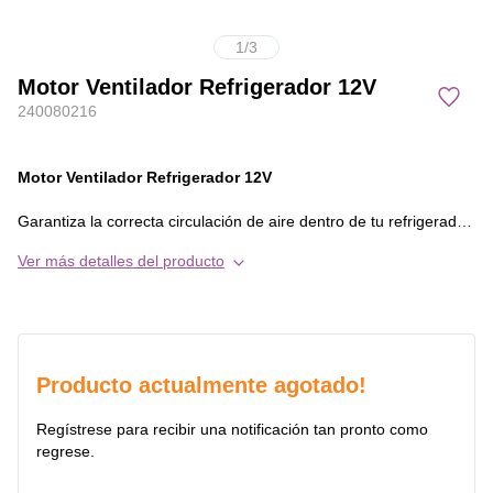
1
/
3
Motor Ventilador Refrigerador 12V
240080216
Motor Ventilador Refrigerador 12V
Garantiza la correcta circulación de aire dentro de tu refrigerador
con este motor ventilador de 12V, diseñado para distribuir el frío
Ver más detalles del producto
de manera uniforme en todo el compartimiento. Este
componente es esencial para mantener la temperatura estable,
evitar la formación de hielo en el evaporador y conservar los
alimentos en óptimas condiciones.
¿Para qué sirve?
Producto actualmente agotado!
El ventilador mueve el aire frío generado por el evaporador hacia
todas las zonas del refrigerador, asegurando un enfriamiento
Regístrese para recibir una notificación tan pronto como
homogéneo y mejorando la eficiencia del sistema.
regrese.
Compatibilidad: