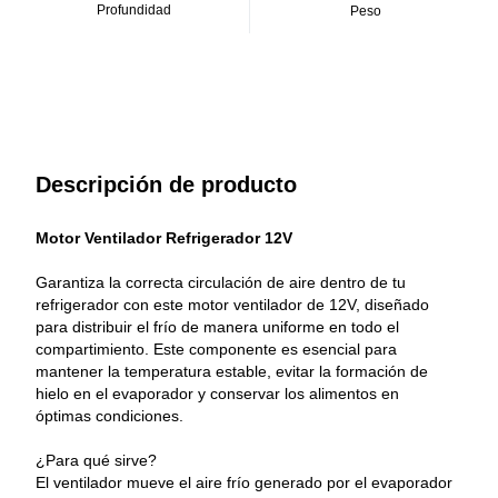
- Evita acumulación de hielo en el evaporador.
Profundidad
Peso
- Producto confiable y duradero.
Recomendación: Prefiere siempre repuestos originales para
garantizar el correcto funcionamiento y prolongar la vida útil del
refrigerador.
Descripción de producto
Motor Ventilador Refrigerador 12V
Garantiza la correcta circulación de aire dentro de tu 
refrigerador con este motor ventilador de 12V, diseñado 
para distribuir el frío de manera uniforme en todo el 
compartimiento. Este componente es esencial para 
mantener la temperatura estable, evitar la formación de 
hielo en el evaporador y conservar los alimentos en 
óptimas condiciones.
¿Para qué sirve?
El ventilador mueve el aire frío generado por el evaporador 