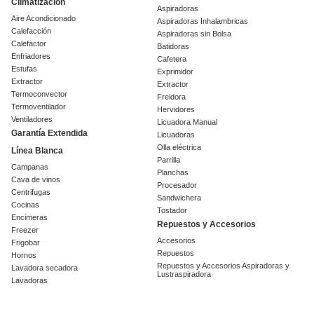
Climatización
Aspiradoras
Aire Acondicionado
Aspiradoras Inhalambricas
Calefacción
Aspiradoras sin Bolsa
Calefactor
Batidoras
Enfriadores
Cafetera
Estufas
Exprimidor
Extractor
Extractor
Termoconvector
Freidora
Termoventilador
Hervidores
Ventiladores
Licuadora Manual
Garantía Extendida
Licuadoras
Olla eléctrica
Línea Blanca
Parrilla
Campanas
Planchas
Cava de vinos
Procesador
Centrifugas
Sandwichera
Cocinas
Tostador
Encimeras
Repuestos y Accesorios
Freezer
Accesorios
Frigobar
Repuestos
Hornos
Repuestos y Accesorios Aspiradoras y
Lavadora secadora
Lustraspiradora
Lavadoras