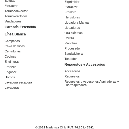
Estufas
Exprimidor
Extractor
Extractor
Termoconvector
Freidora
Termoventilador
Hervidores
Ventiladores
Licuadora Manual
Garantía Extendida
Licuadoras
Olla eléctrica
Línea Blanca
Parrilla
Campanas
Planchas
Cava de vinos
Procesador
Centrifugas
Sandwichera
Cocinas
Tostador
Encimeras
Repuestos y Accesorios
Freezer
Accesorios
Frigobar
Repuestos
Hornos
Repuestos y Accesorios Aspiradoras y
Lavadora secadora
Lustraspiradora
Lavadoras
© 2022 Mademsa Chile RUT: 76.163.495-K.