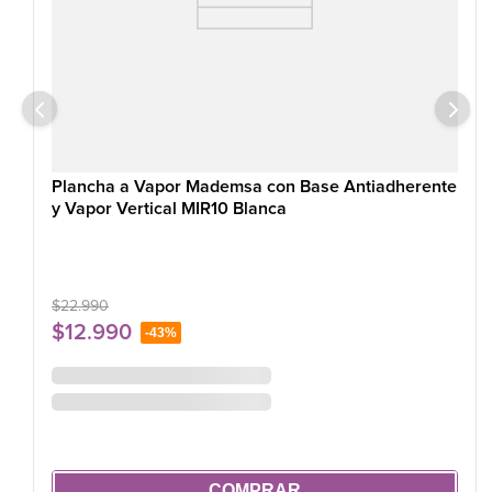
Plancha a Vapor Mademsa con Base Antiadherente
y Vapor Vertical MIR10 Blanca
$
22
.
990
$
12
.
990
-
43%
COMPRAR