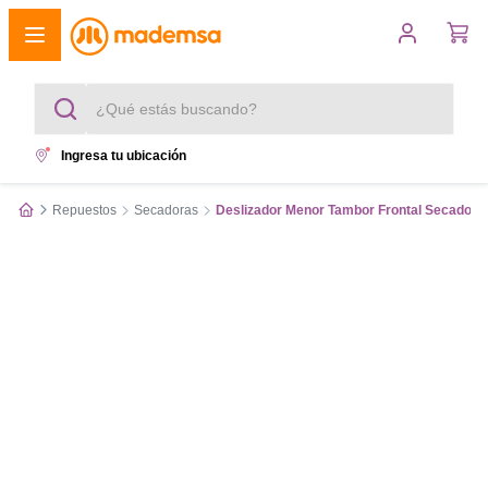
¿Qué estás buscando?
Ingresa tu ubicación
Términos más buscados
Repuestos
Secadoras
Deslizador Menor Tambor Frontal Secadora
1
.
cocina 4 platos
2
.
lavadora
3
.
refrigerador
4
.
secadora
5
.
cocina 5 platos