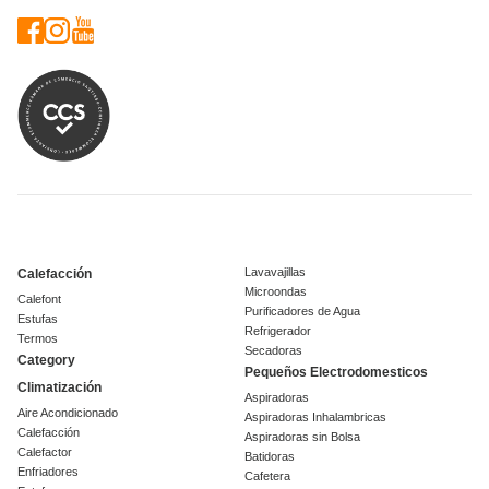
Lavavajillas
Calefacción
Microondas
Calefont
Purificadores de Agua
Estufas
Refrigerador
Termos
Secadoras
Category
Pequeños Electrodomesticos
Climatización
Aspiradoras
Aire Acondicionado
Aspiradoras Inhalambricas
Calefacción
Aspiradoras sin Bolsa
Calefactor
Batidoras
Enfriadores
Cafetera