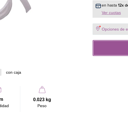
de calor, aseguran
en hasta
12
x d
Compatibilidad:
Ver cuotas
- PREMIUM 9D
- MADEMSA 7D B
- MADEMSA 9D B
Opciones de en
- MADEMSA 9D S
- PREMIUM CARE 
Características prin
- Material: Felpa re
- Función: Sella el 
con caja
- Diseño: Ajuste pe
Beneficios:
- Mejora la eficienc
cm
0.023 kg
- Protege las prenda
didad
Peso
- Producto original
Recomendación: Pre
correcto funcionam