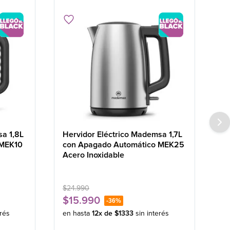
sa 1,8L
Hervidor Eléctrico Mademsa 1,7L
 MEK10
con Apagado Automático MEK25
Acero Inoxidable
$
24
.
990
$
15
.
990
-
36%
erés
en hasta
12
x de
$
1333
sin interés