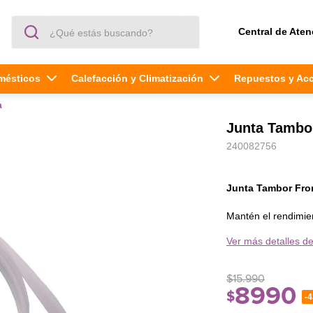
¿Qué estás buscando?
Central de Aten
mésticos
Calefacción y Climatización
Repuestos y Ac
a
Junta Tambor
240082756
Junta Tambor Fro
Mantén el rendimien
original, diseñada p
Ver más detalles de
repuesto es esencial
proteger las prenda
$
15
.
990
¿Para qué sirve?
8990
$
-
La junta actúa como