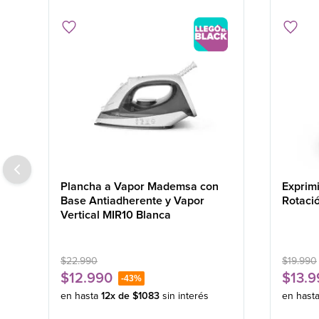
Plancha a Vapor Mademsa con
Exprim
Base Antiadherente y Vapor
Rotaci
Vertical MIR10 Blanca
$
22
.
990
$
19
.
990
$
12
.
990
$
13
.
9
-
43%
en hasta
12
x de
$
1083
sin interés
en hast