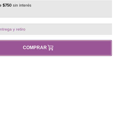
do un secado uniforme y evitando daños en la ropa.
e
$
750
sin interés
ZG
ZG
trega y retiro
ZG
PRO 9D
COMPRAR
cipales:
sistente al calor y al desgaste.
tambor y reduce la fricción.
rfecto para los modelos indicados.
ia energética del equipo.
s y prolonga la vida útil del tambor.
 para mayor durabilidad.
fiere siempre repuestos originales para garantizar el
iento y evitar problemas de secado.