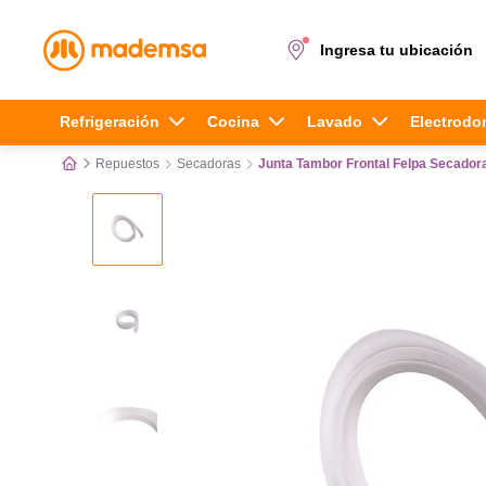
Ingresa tu ubicación
Términos más buscados
Refrigeración
Cocina
Lavado
Electrodo
Repuestos
Secadoras
Junta Tambor Frontal Felpa Secador
1
.
cocina 4 platos
2
.
lavadora
3
.
refrigerador
4
.
secadora
5
.
cocina 5 platos