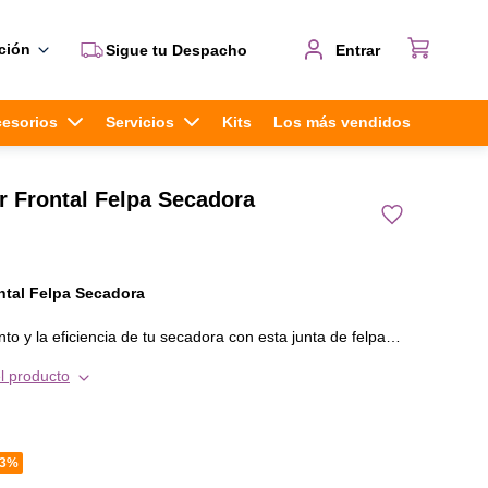
ción
Sigue tu Despacho
Entrar
cesorios
Servicios
Kits
Los más vendidos
 Frontal Felpa Secadora
ntal Felpa Secadora
to y la eficiencia de tu secadora con esta junta de felpa
ara sellar el espacio entre el tambor y el panel frontal. Este
l producto
 para evitar fugas de aire caliente, reducir la fricción y
s durante el ciclo de secado.
43%
 un sello flexible que permite el giro del tambor sin pérdida