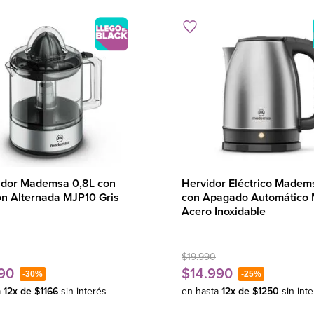
idor Mademsa 0,8L con
Hervidor Eléctrico Madem
ón Alternada MJP10 Gris
con Apagado Automático
Acero Inoxidable
$
19
.
990
90
$
14
.
990
-
30%
-
25%
a
12
x de
$
1166
sin interés
en hasta
12
x de
$
1250
sin int