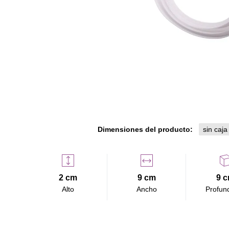
Dimensiones del producto:
sin caja
2 cm
9 cm
9 
Alto
Ancho
Profun