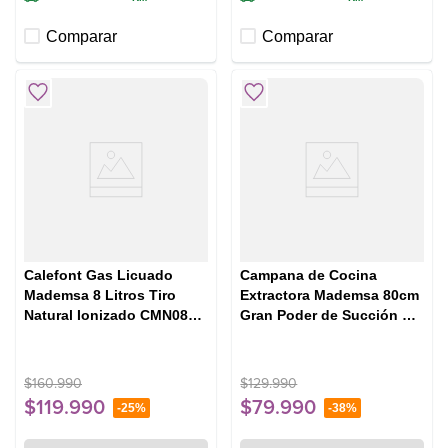
Comparar
Comparar
Calefont Gas Licuado
Campana de Cocina
Mademsa 8 Litros Tiro
Extractora Mademsa 80cm
Natural Ionizado CMN08G
Gran Poder de Succión y 3
Gris
Velocidades DM8SB Negra
$
160
.
990
$
129
.
990
$
119
.
990
$
79
.
990
-
25%
-
38%