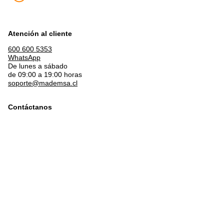
Atención al cliente
600 600 5353
WhatsApp
De lunes a sábado
de 09:00 a 19:00 horas
soporte@mademsa.cl
Contáctanos
Central de atención
Servicio de Atención Integral
Conoce nuestras tiendas
Nuestras Tiendas
Venta Empresas
Venta Empresas