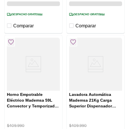
DESPACHO GRATIS
DESPACHO GRATIS
RM
RM
Comparar
Comparar
Horno Empotrable
Lavadora Automática
Eléctrico Mademsa 59L
Mademsa 21Kg Carga
Convector y Temporizador
Superior Dispensador
Digital OM6CX Espejado
Easy&Clean MDWMT21O
Ónix
$
409
.
990
$
409
.
990