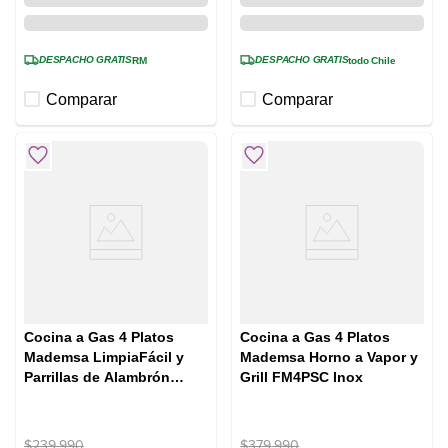
DESPACHO GRATIS
DESPACHO GRATIS
RM
todo Chile
Comparar
Comparar
Cocina a Gas 4 Platos
Cocina a Gas 4 Platos
Mademsa LimpiaFácil y
Mademsa Horno a Vapor y
Parrillas de Alambrón
Grill FM4PSC Inox
FM4IP Negra
$
239
.
990
$
379
.
990