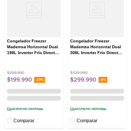
Congelador Freezer
Congelador Freezer
Mademsa Horizontal Dual
Mademsa Horizontal Dual
198L Inverter Frío Directo
308L Inverter Frío Directo
Función Turbo M200DI
Función Turbo M300DI
Blanco
Blanco
$
259
.
990
$
329
.
990
$
199
.
990
$
299
.
990
-
23%
-
9%
DESPACHO GRATIS
DESPACHO GRATIS
RM
RM
Comparar
Comparar