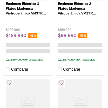
Encimera Eléctrica 3
Encimera Eléctrica 2
Platos Mademsa
Platos Mademsa
Victrocerámica VM3TR
Vitrocerámica VM2TR
Negra
Negra
$
299
.
990
$
199
.
990
$
169
.
990
$
99
.
990
-
43%
-
50%
DESPACHO GRATIS
DESPACHO GRATIS
todo Chile
todo Chile
Comparar
Comparar