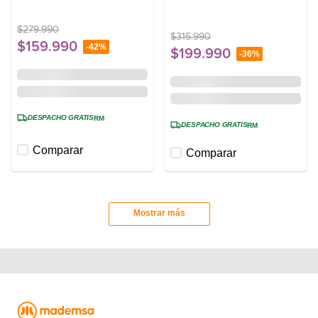
Automático 12 BZG
Blanca
$
279
.
990
$
315
.
990
$
159
.
990
-
42%
$
199
.
990
-
36%
DESPACHO GRATIS
RM
DESPACHO GRATIS
RM
Comparar
Comparar
Mostrar más