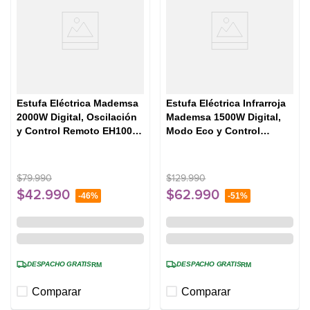
Estufa Eléctrica Mademsa
Estufa Eléctrica Infrarroja
2000W Digital, Oscilación
Mademsa 1500W Digital,
y Control Remoto EH100
Modo Eco y Control
Negra
Remoto INF10 Negra
$
79
.
990
$
129
.
990
$
42
.
990
$
62
.
990
-
46%
-
51%
DESPACHO GRATIS
DESPACHO GRATIS
RM
RM
Comparar
Comparar