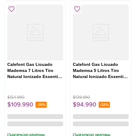
Calefont Gas Licuado
Calefont Gas Licuado
Mademsa 7 Litros Tiro
Mademsa 5 Litros Tiro
Natural Ionizado Essential
Natural Ionizado Essential
7 Eco GL Blanco
5 Eco GL Blanco
$
154
.
990
$
139
.
990
$
109
.
990
$
94
.
990
-
29%
-
32%
DESPACHO GRATIS
DESPACHO GRATIS
RM
RM