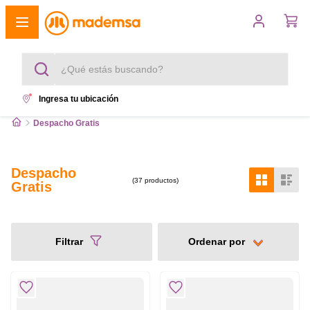
¿Qué estás buscando?
Ingresa tu ubicación
Términos más buscados
Despacho Gratis
1
.
cocina 4 platos
Despacho
2
.
lavadora
37
productos
Gratis
3
.
refrigerador
4
.
secadora
Filtrar
5
.
cocina 5 platos