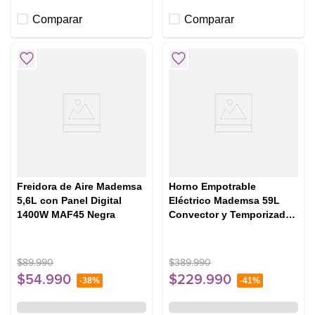
Comparar
Comparar
Freidora de Aire Mademsa
Horno Empotrable
5,6L con Panel Digital
Eléctrico Mademsa 59L
1400W MAF45 Negra
Convector y Temporizador
Digital OM6CB Negro
$
89
.
990
$
389
.
990
$
54
.
990
$
229
.
990
-
38%
-
41%