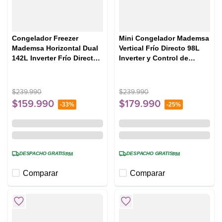
Congelador Freezer
Mini Congelador Mademsa
Mademsa Horizontal Dual
Vertical Frío Directo 98L
142L Inverter Frío Directo
Inverter y Control de
Función Turbo M150DI
Temperatura M-191V
Blanco
Negro
$
239
.
990
$
239
.
990
$
159
.
990
$
179
.
990
-
33%
-
25%
DESPACHO GRATIS
DESPACHO GRATIS
RM
RM
Comparar
Comparar