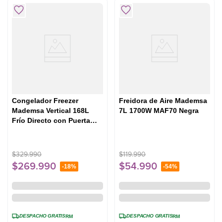
Congelador Freezer
Freidora de Aire Mademsa
Mademsa Vertical 168L
7L 1700W MAF70 Negra
Frío Directo con Puerta
Reversible M265V Inox
$
329
.
990
$
119
.
990
$
269
.
990
$
54
.
990
-
18%
-
54%
DESPACHO GRATIS
DESPACHO GRATIS
RM
RM