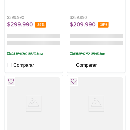
Negra
FM4ES Silver
$
399
.
990
$
259
.
990
$
299
.
990
$
209
.
990
-
25%
-
19%
DESPACHO GRATIS
DESPACHO GRATIS
RM
RM
Comparar
Comparar