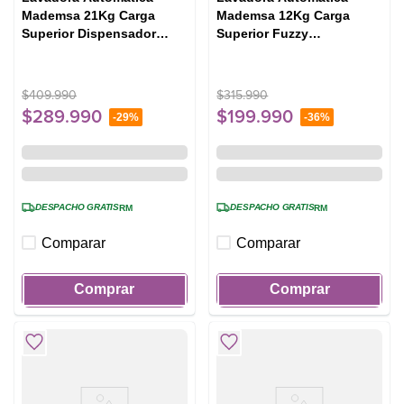
Mademsa 21Kg Carga
Mademsa 12Kg Carga
Superior Dispensador
Superior Fuzzy
Easy&Clean MDWMT21O
Automático 12 BZG
Ónix
Blanca
$
409
.
990
$
315
.
990
$
289
.
990
$
199
.
990
-
29%
-
36%
DESPACHO GRATIS
DESPACHO GRATIS
RM
RM
Comparar
Comparar
Comprar
Comprar