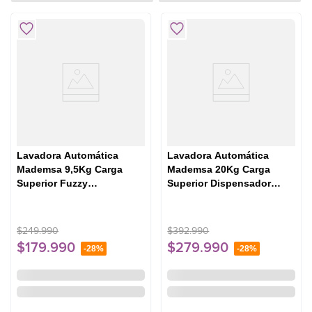
Lavadora Automática
Lavadora Automática
Mademsa 9,5Kg Carga
Mademsa 20Kg Carga
Superior Fuzzy
Superior Dispensador
Automático 9,5 BZG
Easy&Clean MDWMT20S
Blanca
Silver
$
249
.
990
$
392
.
990
$
179
.
990
$
279
.
990
-
28%
-
28%