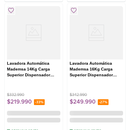
Lavadora Automática
Lavadora Automática
Mademsa 14Kg Carga
Mademsa 16Kg Carga
Superior Dispensador
Superior Dispensador
Easy&Clean MDWMT14W
Easy&Clean MDWMT16S
Blanca
Silver
$
332
.
990
$
342
.
990
$
219
.
990
$
249
.
990
-
33%
-
27%