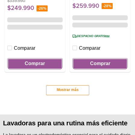
$
339
.
990
$
259
.
990
-
28%
$
249
.
990
-
26%
DESPACHO GRATIS
RM
Comparar
Comparar
Comprar
Comprar
Mostrar más
Lavadoras para una rutina más eficiente
La lavadora es un electrodoméstico esencial para el cuidado diario