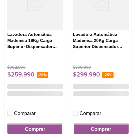
Lavadora Automática
Lavadora Automática
Mademsa 18Kg Carga
Mademsa 20Kg Carga
Superior Dispensador
Superior Dispensador
Disolución Máxima 18 SZG
Easy&Clean MDWMT20O
Gris
Ónix
$
362
.
990
$
399
.
990
$
259
.
990
$
299
.
990
-
28%
-
25%
Comparar
Comparar
Comprar
Comprar