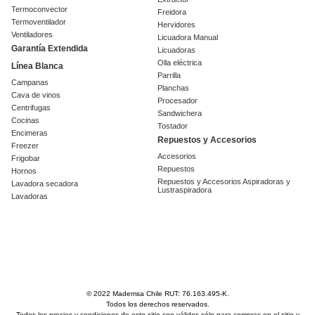
Termoconvector
Freidora
Termoventilador
Hervidores
Ventiladores
Licuadora Manual
Garantía Extendida
Licuadoras
Olla eléctrica
Línea Blanca
Parrilla
Campanas
Planchas
Cava de vinos
Procesador
Centrifugas
Sandwichera
Cocinas
Tostador
Encimeras
Repuestos y Accesorios
Freezer
Accesorios
Frigobar
Repuestos
Hornos
Repuestos y Accesorios Aspiradoras y
Lavadora secadora
Lustraspiradora
Lavadoras
© 2022 Mademsa Chile RUT: 76.163.495-K.
Todos los derechos reservados.
Todos los precios y condiciones de este sitio son válidos sólo para compras en el sitio y