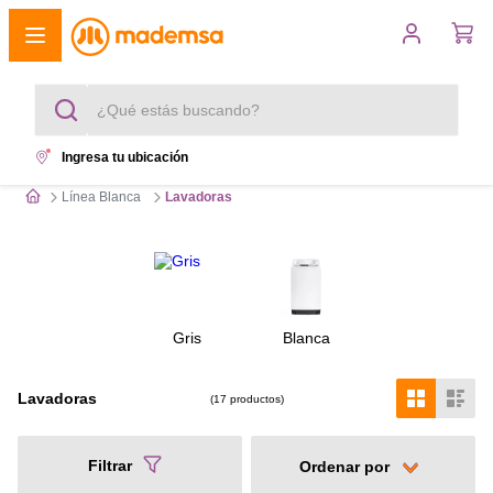
¿Qué estás buscando?
Ingresa tu ubicación
Términos más buscados
Línea Blanca
Lavadoras
1
.
cocina 4 platos
2
.
lavadora
3
.
refrigerador
Gris
Blanca
4
.
secadora
Lavadoras
17
productos
5
.
cocina 5 platos
Filtrar