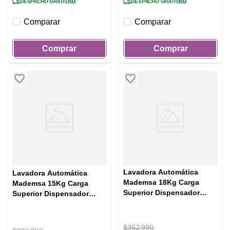
DESPACHO GRATIS
DESPACHO GRATIS
RM
RM
Comparar
Comparar
Comprar
Comprar
Lavadora Automática
Lavadora Automática
Mademsa 18Kg Carga
Mademsa 15Kg Carga
Superior Dispensador
Superior Dispensador
Disolución Máxima 18
Easy&Clean MDWMT15W
BZG Blanca
Blanca
$
362
.
990