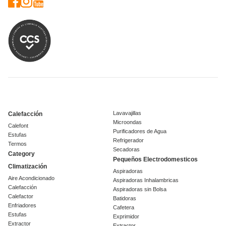
Lavavajillas
Calefacción
Microondas
Calefont
Purificadores de Agua
Estufas
Refrigerador
Termos
Secadoras
Category
Pequeños Electrodomesticos
Climatización
Aspiradoras
Aire Acondicionado
Aspiradoras Inhalambricas
Calefacción
Aspiradoras sin Bolsa
Calefactor
Batidoras
Enfriadores
Cafetera
Estufas
Exprimidor
Extractor
Extractor