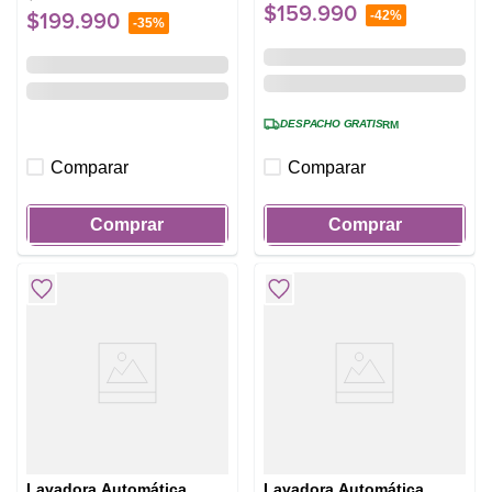
$
159
.
990
-
42%
$
199
.
990
-
35%
DESPACHO GRATIS
RM
Comparar
Comparar
Comprar
Comprar
Lavadora Automática
Lavadora Automática