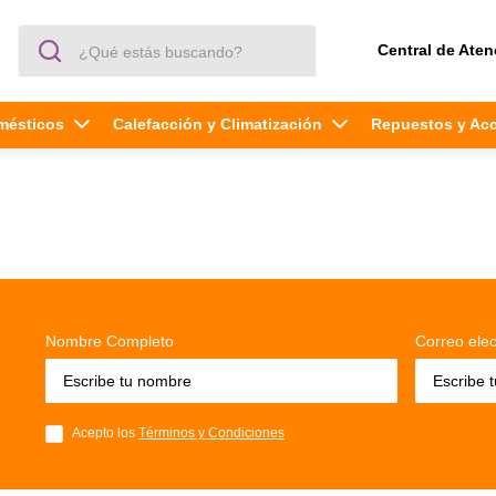
¿Qué estás buscando?
Central de Aten
mésticos
Calefacción y Climatización
Repuestos y Ac
Nombre Completo
Correo elec
Acepto los
Términos y Condiciones