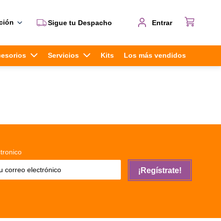
ción
Sigue tu Despacho
Entrar
cesorios
Servicios
Kits
Los más vendidos
tronico
¡Regístrate!